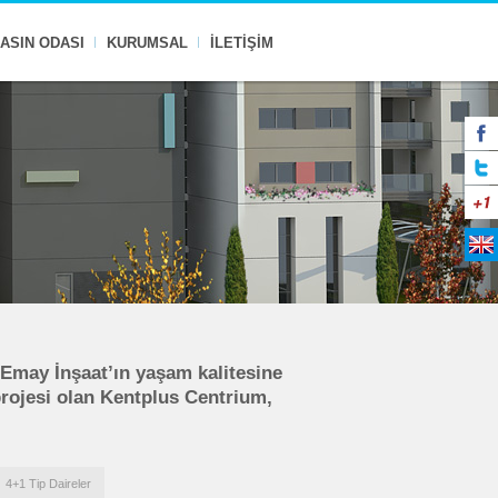
ASIN ODASI
KURUMSAL
İLETİŞİM
 Emay İnşaat’ın yaşam kalitesine
projesi olan Kentplus Centrium,
4+1 Tip Daireler