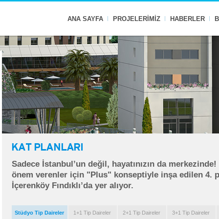
ANA SAYFA
PROJELERİMİZ
HABERLER
B
KAT PLANLARI
Sadece İstanbul’un değil, hayatınızın da merkezinde!
önem verenler için "Plus" konseptiyle inşa edilen 4. 
İçerenköy Fındıklı’da yer alıyor.
Stüdyo Tip Daireler
1+1 Tip Daireler
2+1 Tip Daireler
3+1 Tip Daireler