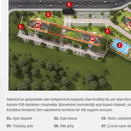
İstanbul’un gelişmekte olan bölgelerinin başında olan Kurtköy’de yer alan Ken
toplam 436 daireden oluşmakta. Bünyesine barındırdığı açık kapalı otopark, yü
Kentplus Newport, tüm sakinlerine konforlu bir site yaşamı sunuyor.
01.
Açık otopark
02.
Açık havuz
03.
Tenis, voleybol
05.
Yürüyüş yolu
06.
Site giriş
07.
Çocuk oyun al